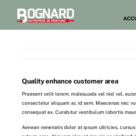
Skip
to
ACC
content
Quality enhance customer area
Praesent velit lorem, malesuada vel nisl vel, eui
consectetur aliquam ac id sem. Maecenas nec volut
consequat ex. Curabitur vestibulum lobortis mauris
Aenean venenatis dolor at ipsum ultricies, cursus