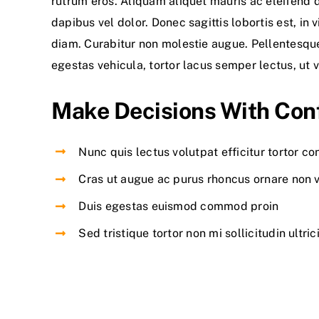
rutrum eros. Aliquam aliquet mauris ac eleifend 
dapibus vel dolor. Donec sagittis lobortis est, i
diam. Curabitur non molestie augue. Pellentesqu
egestas vehicula, tortor lacus semper lectus, ut 
Make Decisions With Con
Nunc quis lectus volutpat efficitur tortor c
Cras ut augue ac purus rhoncus ornare non 
Duis egestas euismod commod proin
Sed tristique tortor non mi sollicitudin ultric