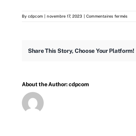
sur
By
cdpcom
|
novembre 17, 2023
|
Commentaires fermés
Qual
enh
cus
area
Share This Story, Choose Your Platform!
About the Author:
cdpcom