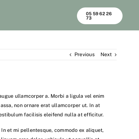
05 59 62 26
73
Previous
Next
 augue ullamcorper a. Morbi a ligula vel enim
assa, non ornare erat ullamcorper ut. In at
tibulum facilisis eleifend nulla at efficitur.
. In et mi pellentesque, commodo ex aliquet,